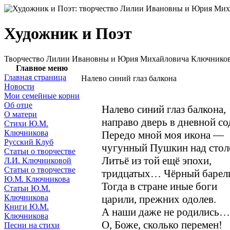
Художник и Поэт
Творчество Лилии Ивановны и Юрия Михайловича Ключнико
Главное меню
Главная страница
Налево синий глаз балкона
Новости
Мои семейные корни
Об отце
Налево синий глаз балкона,
О матери
направо дверь в дневной с
Стихи Ю.М.
Ключникова
Передо мной моя икона —
Русский Клуб
чугунный Пушкин над стол
Статьи о творчестве
Литьё из той ещё эпохи,
Л.И. Ключниковой
Статьи о творчестве
тридцатых… Чёрный барел
Ю.М. Ключникова
Тогда в стране иные боги
Статьи Ю.М.
Ключникова
царили, прежних одолев.
Книги Ю.М.
А наши даже не родились…
Ключникова
О, Боже, сколько перемен!
Песни на стихи