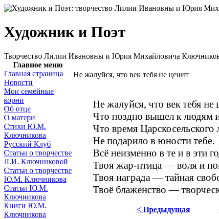
Художник и Поэт
Творчество Лилии Ивановны и Юрия Михайловича Ключнико
Главное меню
Главная страница
Не жалуйся, что век тебя не ценит
Новости
Мои семейные
корни
Не жалуйся, что век тебя не 
Об отце
Что поздно вышел к людям и
О матери
Стихи Ю.М.
Что время Царскосельского 
Ключникова
Не подарило в юности тебе.
Русский Клуб
Всё неизменно в те и в эти г
Статьи о творчестве
Л.И. Ключниковой
Твоя жар-птица — воля и по
Статьи о творчестве
Твоя награда — тайная своб
Ю.М. Ключникова
Статьи Ю.М.
Твоё блаженство — творческ
Ключникова
Книги Ю.М.
< Предыдущая
Ключникова