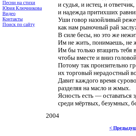
Песни на стихи
и судья, и истец, и ответчик,
Юрия Ключникова
и надежда притихших равни
Видео
Уши говор назойливый реже
Контакты
Поиск по сайту
как нам рыночный рай засл
В силе бесы, но это же нежи
Им не жить, понимаешь, не 
Им бы только втащить тебя в
чтобы вместе и вниз голов
Потому так пронзительно г
их торговый нерадостный во
Давит каждого время сурово
разделяя на масло и жмых.
Ясность есть — оставаться
среди мёртвых, безумных, б
2004
< Предыду