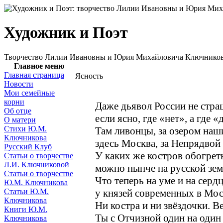
Художник и Поэт
Творчество Лилии Ивановны и Юрия Михайловича Ключнико
Главное меню
Главная страница
Ясность
Новости
Мои семейные
корни
Даже дьявол России не стра
Об отце
если ясно, где «нет», а где «
О матери
Стихи Ю.М.
Там ливонцы, за озером наш
Ключникова
здесь Москва, за Непрядвой
Русский Клуб
У каких же костров обогрет
Статьи о творчестве
Л.И. Ключниковой
можно нынче на русской зем
Статьи о творчестве
Что теперь на уме и на серд
Ю.М. Ключникова
Статьи Ю.М.
у князей современных в Мос
Ключникова
Ни костра и ни звёздочки. В
Книги Ю.М.
Ты с Отчизной один на оди
Ключникова