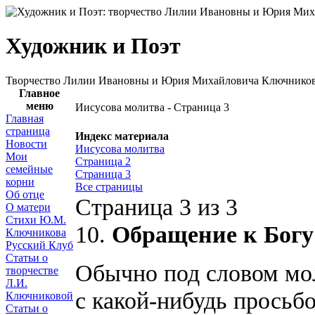
Художник и Поэт
Творчество Лилии Ивановны и Юрия Михайловича Ключнико
Главное
меню
Иисусова молитва - Страница 3
Главная
страница
Индекс материала
Новости
Иисусова молитва
Мои
Страница 2
семейные
Страница 3
корни
Все страницы
Об отце
Страница 3 из 3
О матери
Стихи Ю.М.
10.
Обращение к Богу
Ключникова
Русский Клуб
Статьи о
Обычно под словом мо
творчестве
Л.И.
с какой-нибудь просьбо
Ключниковой
Статьи о