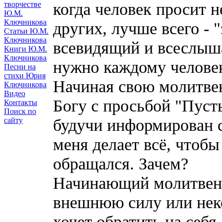
когда человек просит не
творчестве
Ю.М.
Ключникова
других, лучше всего - 
Статьи Ю.М.
Ключникова
всевидящий и всеслыша
Книги Ю.М.
Ключникова
нужно каждому человек
Песни на
стихи Юрия
Начиная свою молитвен
Ключникова
Видео
Богу с просьбой "Пуст
Контакты
Поиск по
будучи информирован с
сайту
меня делает всё, чтоб
обращался. Зачем?
Начинающий молитвенн
внешнюю силу или неко
хочет обратить на себя