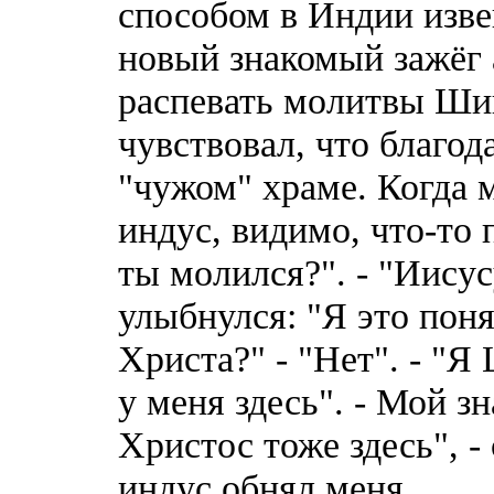
способом в Индии изве
новый знакомый зажёг 
распевать молитвы Шив
чувствовал, что благод
"чужом" храме. Когда 
индус, видимо, что-то 
ты молился?". - "Иисус
улыбнулся: "Я это поня
Христа?" - "Нет". - "Я
у меня здесь". - Мой з
Христос тоже здесь", -
индус обнял меня.