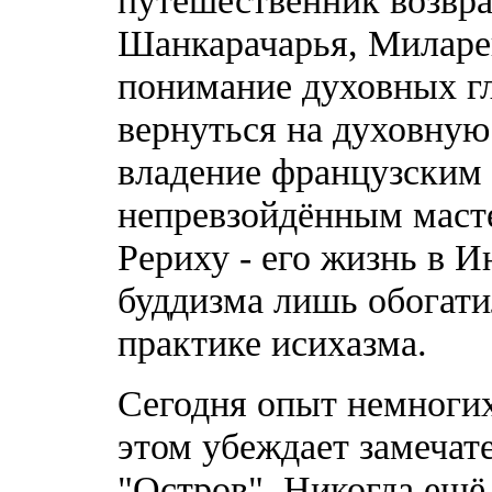
путешественник возвра
Шанкарачарья, Милареп
понимание духовных гл
вернуться на духовную
владение французским 
непревзойдённым маст
Рериху - его жизнь в 
буддизма лишь обогати
практике исихазма.
Сегодня опыт немногих
этом убеждает замеча
"Остров". Никогда ещё