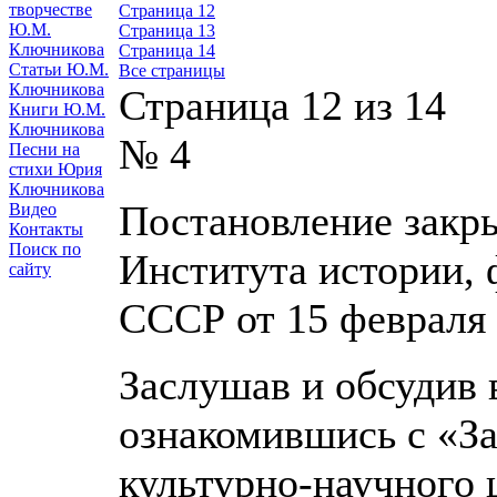
творчестве
Страница 12
Ю.М.
Страница 13
Ключникова
Страница 14
Статьи Ю.М.
Все страницы
Ключникова
Страница 12 из 14
Книги Ю.М.
Ключникова
№ 4
Песни на
стихи Юрия
Ключникова
Постановление закр
Видео
Контакты
Поиск по
Института истории,
сайту
СССР от 15 февраля 
Заслушав и обсудив
ознакомившись с «З
культурно-научного ц