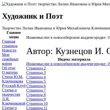
Художник и Поэт
Творчество Лилии Ивановны и Юрия Михайловича Ключнико
Главное
меню
Инакомыслие в новосибирском академгородке: 19
Главная
страница
Автор: Кузнецов И. 
Новости
Мои
семейные
Индекс материала
корни
Инакомыслие в новосибирском академгородке: 1
Об отце
Страница 2
О матери
Страница 3
Стихи Ю.М.
Страница 4
Ключникова
Страница 5
Русский Клуб
Страница 6
Статьи о
Страница 7
творчестве
Страница 8
Л.И.
Страница 9
Ключниковой
Страница 10
Статьи о
Страница 11